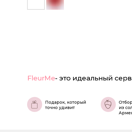
FleurMe
- это идеальный серв
Подарок, который
Отбор
точно удивит
из со
Арме