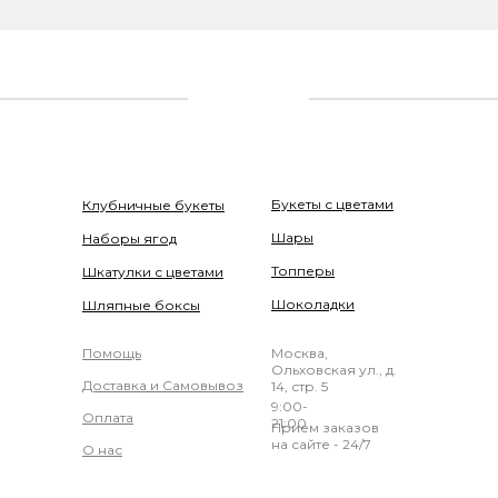
Букеты с цветами
Клубничные букеты
Шары
Наборы ягод
Топперы
Шкатулки с цветами
Шоколадки
Шляпные боксы
Помощь
Москва,
Ольховская ул., д.
Доставка и Самовывоз
14, стр. 5
9:00-
Оплата
21:00
Прием заказов
на сайте - 24/7
О нас